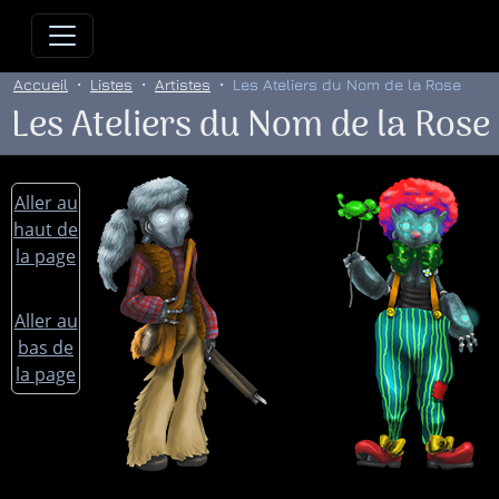
Allez directement au contenu
Allez au menu principal
Allez
Accueil
Listes
Artistes
Les Ateliers du Nom de la Rose
Les Ateliers du Nom de la Rose
Aller au
haut de
la page
Aller au
bas de
la page