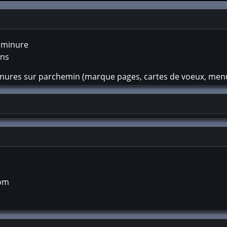
luminure
ins
nures sur parchemin (marque pages, cartes de voeux, menus,
com