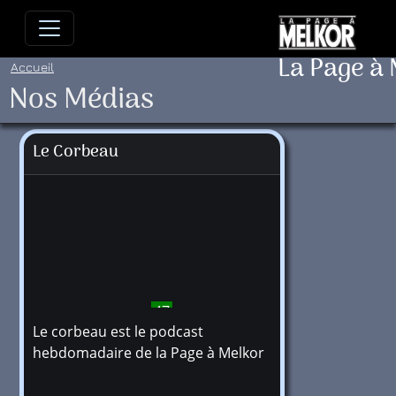
Allez directement au contenu
Allez au menu principal
Allez
La Page à
Accueil
Nos Médias
Le Corbeau
47
Le corbeau est le podcast
hebdomadaire de la Page à Melkor