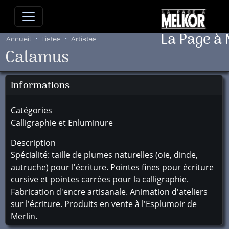
Allez directement au contenu
Allez au menu principal
Allez
La Page à
Accueil
Listes
Artistes
Calamus
Informations
Catégories
Calligraphie et Enluminure
Description
Spécialité: taille de plumes naturelles (oie, dinde,
autruche) pour l'écriture. Pointes fines pour écriture
cursive et pointes carrées pour la calligraphie.
Fabrication d'encre artisanale. Animation d'ateliers
sur l'écriture. Produits en vente à l'Esplumoir de
Merlin.