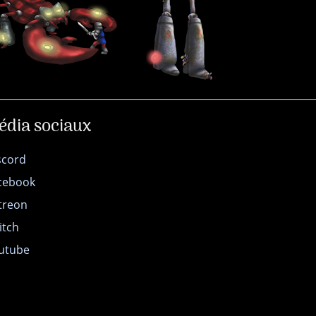
édia sociaux
scord
cebook
treon
itch
utube