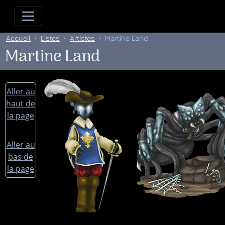
Allez directement au contenu
Allez au menu principal
Allez
Accueil
Listes
Artistes
Martine Land
Martine Land
Aller au
haut de
la page
Aller au
bas de
la page