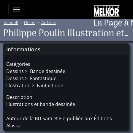
Allez directement au contenu
Allez au menu principal
Allez
La Page à
Accueil
Listes
Artistes
Philippe Poulin Illustration et bande dessinée
Informations
Catégories
Dessins > Bande dessinée
Dessins > Fantastique
Illustration > Fantastique
Description
Illustrations et bande dessinée
Auteur de la BD Sam et Flo publiée aux Éditions
Alaska