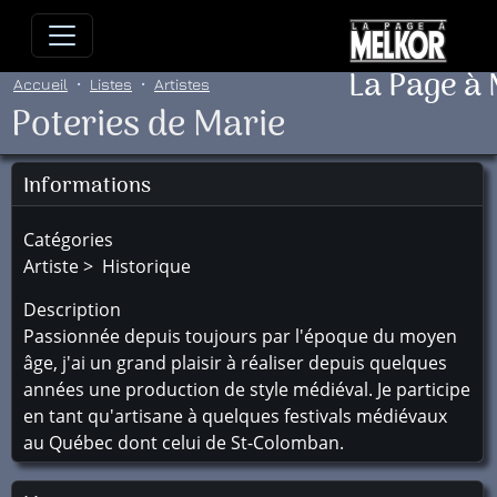
Allez directement au contenu
Allez au menu principal
Allez
La Page à
Accueil
Listes
Artistes
Poteries de Marie
Informations
Catégories
Artiste > Historique
Description
Passionnée depuis toujours par l'époque du moyen
âge, j'ai un grand plaisir à réaliser depuis quelques
années une production de style médiéval. Je participe
en tant qu'artisane à quelques festivals médiévaux
au Québec dont celui de St-Colomban.