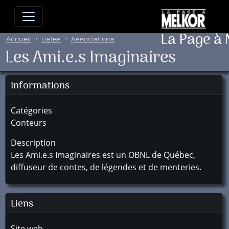
Allez directement au contenu
Allez au menu principal
Allez
La Page à
Accueil
Listes
Associations
Les Ami.e.s Imaginaires
Informations
Catégories
Conteurs
Description
Les Ami.e.s Imaginaires est un OBNL de Québec,
diffuseur de contes, de légendes et de menteries.
Liens
Site web