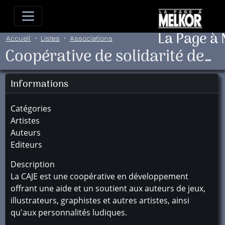
Allez directement au contenu
Allez au menu principal
Allez
La Page à
Accueil
Listes
Associations
Coopérative de solidarité des Auteurs de Jeux d'Éditions
Informations
Catégories
Artistes
Auteurs
Editeurs
Description
La CAJE est une coopérative en développement
offrant une aide et un soutient aux auteurs de jeux,
illustrateurs, graphistes et autres artistes, ainsi
qu'aux personnalités ludiques.