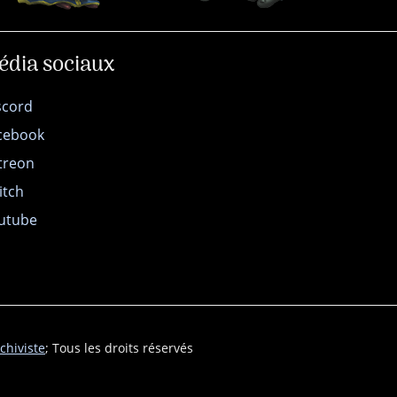
édia sociaux
scord
cebook
treon
itch
utube
chiviste
; Tous les droits réservés