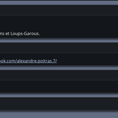
ns et Loups-Garous.
ook.com/alexandre.poitras.7/