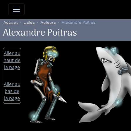
Allez directement au contenu
Allez au menu principal
Allez
Accueil
Listes
Auteurs
Alexandre Poitras
Alexandre Poitras
Aller au
haut de
la page
Aller au
bas de
la page