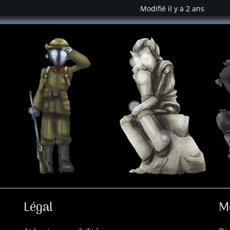
Modifié il y a 2 ans
Légal
M