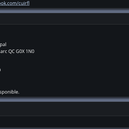
ok.com/cuirfl
pal
Parc
QC
G0X 1N0
m
sponible.