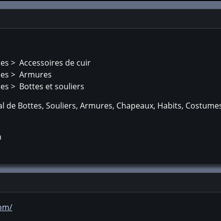
ues > Accessoires de cuir
ques > Armures
es > Bottes et souliers
al de Bottes, Souliers, Armures, Chapeaux, Habits, Costumes
m
com/