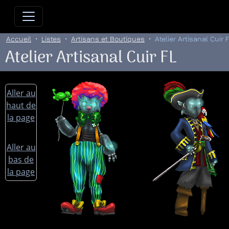
Allez directement au contenu
Allez au menu principal
Allez
Accueil
Listes
Artisans et Boutiques
Atelier Artisanal Cuir 
Atelier Artisanal Cuir FL
Aller au
haut de
la page
Aller au
bas de
la page