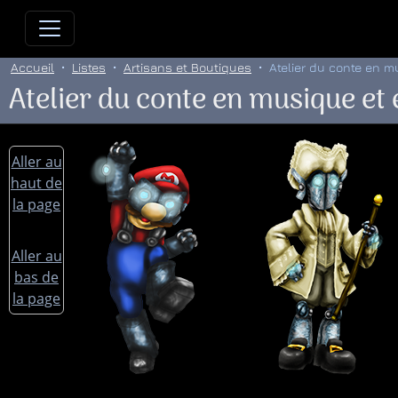
Allez directement au contenu
Allez au menu principal
Allez
Accueil
Listes
Artisans et Boutiques
Atelier du conte en m
Atelier du conte en musique et
Aller au
haut de
la page
Aller au
bas de
la page