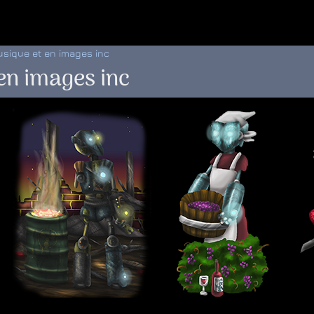
 au menu de la page
usique et en images inc
 en images inc