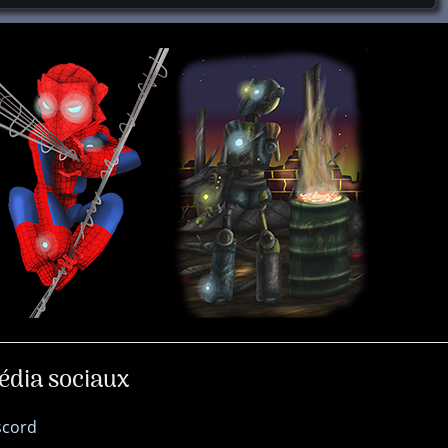
édia sociaux
scord