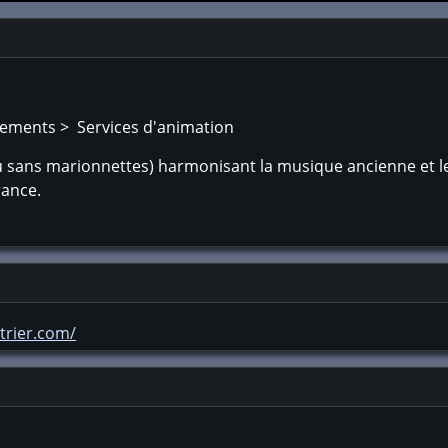
nements > Services d'animation
u sans marionnettes) harmonisant la musique ancienne et l
rance.
trier.com/