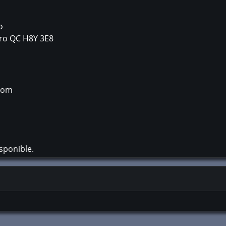
o
ro
QC
H8Y 3E8
com
sponible.