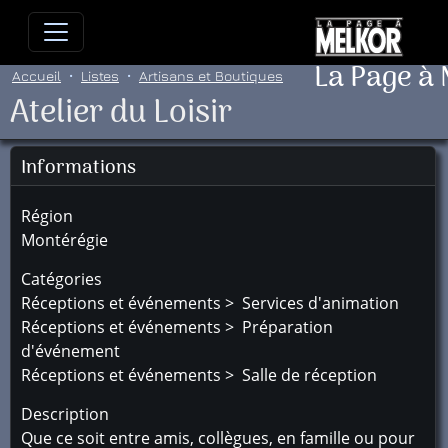
Allez directement au contenu
Allez au menu principal
Allez
La Page à
Accueil
Listes
Artisans et Boutiques
Atelier du Loisir
Informations
Région
Montérégie
Catégories
Réceptions et événements > Services d'animation
Réceptions et événements > Préparation
d'événement
Réceptions et événements > Salle de réception
Description
Que ce soit entre amis, collègues, en famille ou pour