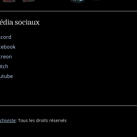
édia sociaux
scord
cebook
treon
itch
utube
chiviste
; Tous les droits réservés