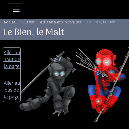
Allez directement au contenu
Allez au menu principal
Allez
Accueil
Listes
Artisans et Boutiques
Le Bien, le Malt
Le Bien, le Malt
Aller au
haut de
la page
Aller au
bas de
la page