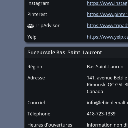
Instagram
https://www.insta
Pinterest
https://www.pinter
TripAdvisor
https://www.tripa
Yelp
https://www.yelp.ca
Succursale
Bas-Saint-Laurent
Région
Bas-Saint-Laurent
Adresse
141, avenue Belzile
Rimouski
QC
G5L 3
Canada
Courriel
info@lebienlemalt
Téléphone
418-723-1339
Heures d'ouvertures
Information non di