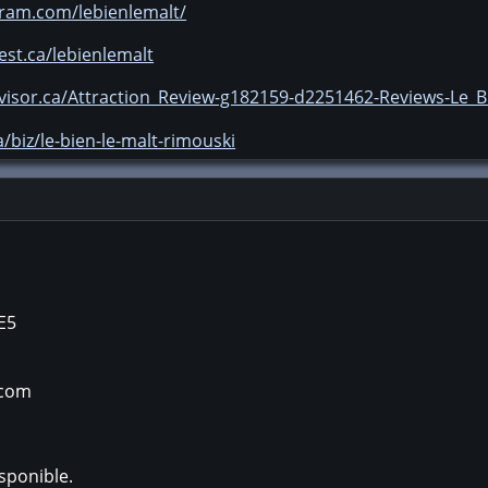
gram.com/lebienlemalt/
est.ca/lebienlemalt
dvisor.ca/Attraction_Review-g182159-d2251462-Reviews-Le_
/biz/le-bien-le-malt-rimouski
E5
.com
sponible.