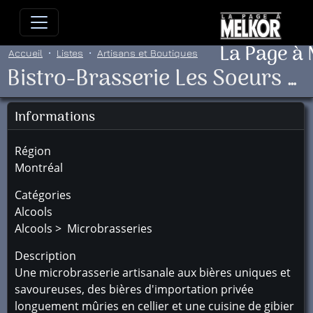
Allez directement au contenu
Allez au menu principal
Allez
La Page à
Accueil
Listes
Artisans et Boutiques
Bistro-Brasserie Les Soeurs Grises Montréal
Informations
Région
Montréal
Catégories
Alcools
Alcools > Microbrasseries
Description
Une microbrasserie artisanale aux bières uniques et
savoureuses, des bières d'importation privée
longuement mûries en cellier et une cuisine de gibier