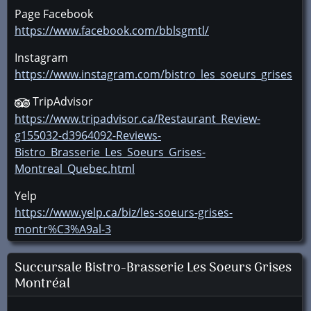
Page Facebook
https://www.facebook.com/bblsgmtl/
Instagram
https://www.instagram.com/bistro_les_soeurs_grises
TripAdvisor
https://www.tripadvisor.ca/Restaurant_Review-
g155032-d3964092-Reviews-
Bistro_Brasserie_Les_Soeurs_Grises-
Montreal_Quebec.html
Yelp
https://www.yelp.ca/biz/les-soeurs-grises-
montr%C3%A9al-3
Succursale
Bistro-Brasserie Les Soeurs Grises
Montréal