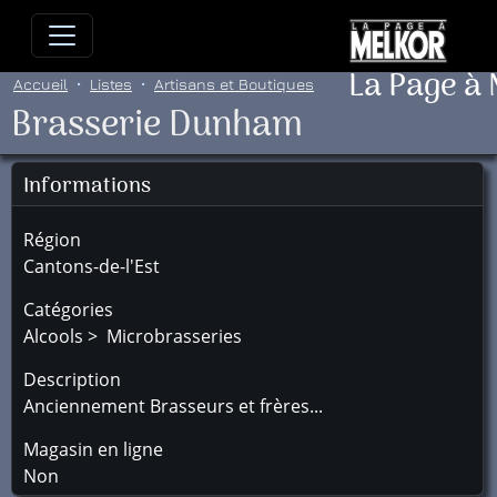
Allez directement au contenu
Allez au menu principal
Allez
La Page à
Accueil
Listes
Artisans et Boutiques
Brasserie Dunham
Informations
Région
Cantons-de-l'Est
Catégories
Alcools > Microbrasseries
Description
Anciennement Brasseurs et frères...
Magasin en ligne
Non