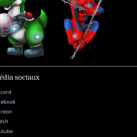
édia sociaux
scord
cebook
treon
itch
utube