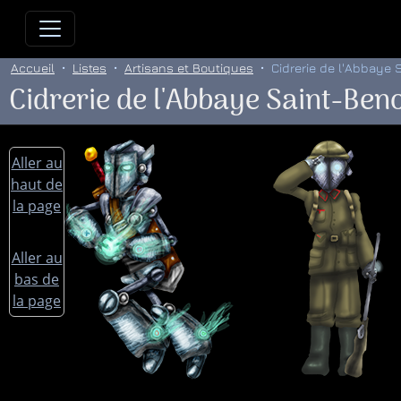
Allez directement au contenu
Allez au menu principal
Allez
Accueil
Listes
Artisans et Boutiques
Cidrerie de l'Abbaye 
Cidrerie de l'Abbaye Saint-Beno
Aller au
haut de
la page
Aller au
bas de
la page