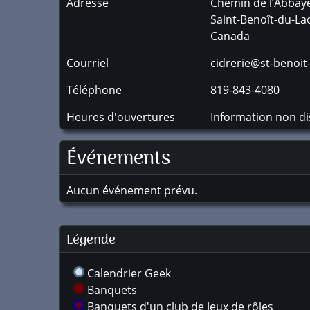
Adresse
Chemin de l’Abbay
Saint-Benoît-du-La
Canada
Courriel
cidrerie@st-benoit
Téléphone
819-843-4080
Heures d'ouvertures
Information non di
Événements
Aucun événement prévu.
Légende
Calendrier Geek
Banquets
Banquets d'un club de Jeux de rôles