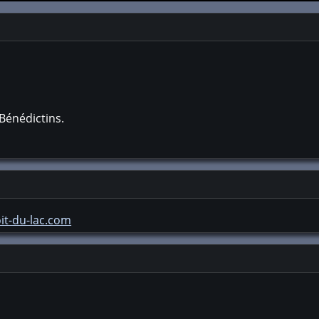
Bénédictins.
it-du-lac.com