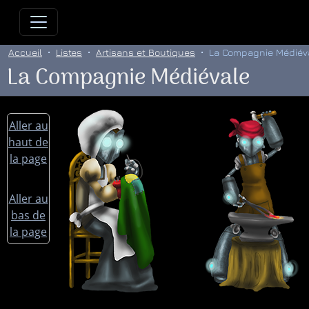
Allez directement au contenu
Allez au menu principal
Allez
Accueil
Listes
Artisans et Boutiques
La Compagnie Médiév
La Compagnie Médiévale
Aller au
haut de
la page
Aller au
bas de
la page