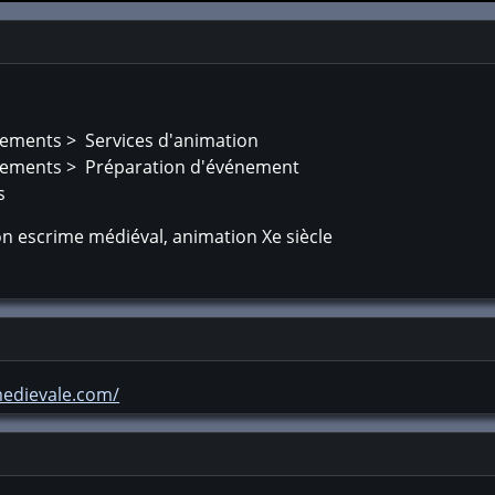
nements > Services d'animation
nements > Préparation d'événement
s
on escrime médiéval, animation Xe siècle
edievale.com/