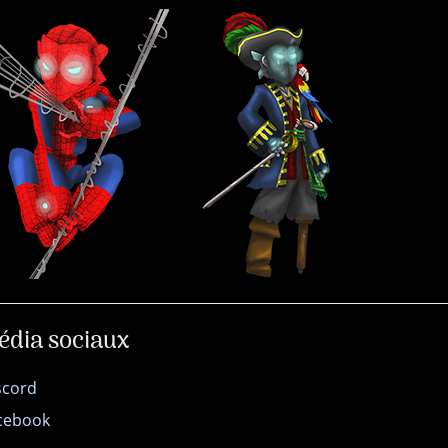
édia sociaux
scord
cebook