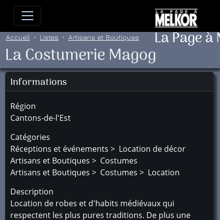
Allez directement au contenu
Allez au menu principal
Allez
La Page à
Accueil
Listes
Artisans et Boutiques
La Costumerie Magog
Informations
Région
Cantons-de-l'Est
Catégories
Réceptions et événements > Location de décor
Artisans et Boutiques > Costumes
Artisans et Boutiques > Costumes > Location
Description
Location de robes et d'habits médiévaux qui
respectent les plus pures traditions. De plus une