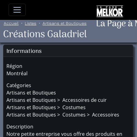
Allez directement au contenu
Allez au menu principal
Allez
La Page à
Accueil
Listes
Artisans et Boutiques
Créations Galadriel
Informations
Région
Montréal
Catégories
Artisans et Boutiques
Artisans et Boutiques > Accessoires de cuir
Artisans et Boutiques > Costumes
Artisans et Boutiques > Costumes > Accessoires
Description
Notre petite entreprise vous offre des produits en