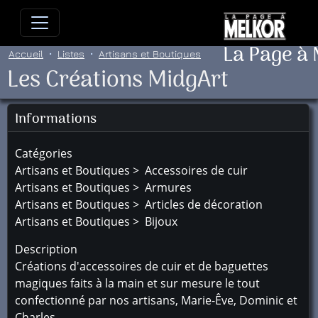
Allez directement au contenu
Allez au menu principal
Allez
La Page à
Accueil
Listes
Artisans et Boutiques
Les Créations MidgArt
Informations
Catégories
Artisans et Boutiques > Accessoires de cuir
Artisans et Boutiques > Armures
Artisans et Boutiques > Articles de décoration
Artisans et Boutiques > Bijoux
Description
Créations d'accessoires de cuir et de baguettes
magiques faits à la main et sur mesure le tout
confectionné par nos artisans, Marie-Êve, Dominic et
Charles.