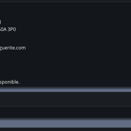
l
G0A 3P0
uerite.com
sponible.