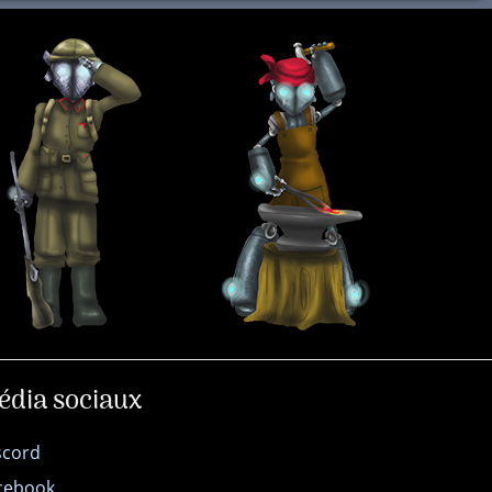
édia sociaux
scord
cebook