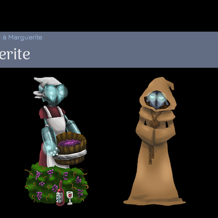
 au menu de la page
 à Marguerite
erite