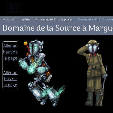
Allez directement au contenu
Allez au menu principal
Allez
Accueil
Listes
Artisans et Boutiques
Domaine de la Source
Domaine de la Source à Margu
Aller au
haut de
la page
Aller au
bas de
la page