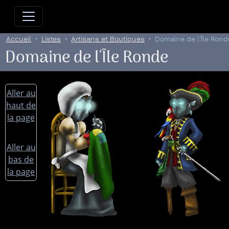
Allez directement au contenu
Allez au menu principal
Allez
Accueil
Listes
Artisans et Boutiques
Domaine de l'Île Rond
Domaine de l'Île Ronde
Aller au
haut de
la page
Aller au
bas de
la page