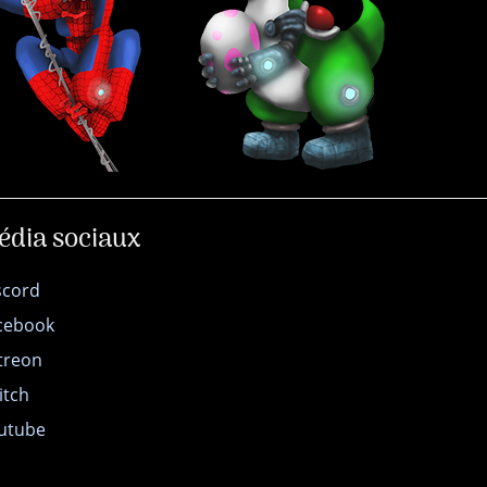
édia sociaux
scord
cebook
treon
itch
utube