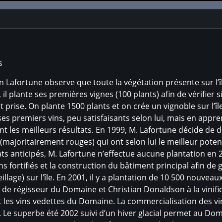
s
yn Lafortune observe que toute la végétation présente sur l’
il plante ses premières vignes (100 plants) afin de vérifier si
st prise. On plante 1500 plants et on crée un vignoble sur l’î
es premiers vins, peu satisfaisants selon lui, mais en appre
 les meilleurs résultats. En 1999, M. Lafortune décide de d
(majoritairement rouges) qui ont selon lui le meilleur potent
ts anticipés, M. Lafortune n’effectue aucune plantation en 
ns fortifiés et la construction du bâtiment principal afin de 
llage) sur l’île. En 2001, il y a plantation de 10 500 nouvea
de régisseur du Domaine et Christian Donaldson à la vinific
t les vins vedettes du Domaine. La commercialisation des vins 
 Le superbe été 2002 suivi d’un hiver glacial permet au Dom