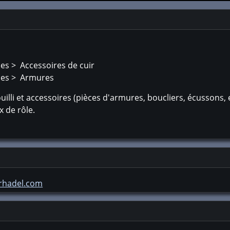
ues > Accessoires de cuir
ques > Armures
illi et accessoires (pièces d'armures, boucliers, écussons, et
x de rôle.
arhadel.com