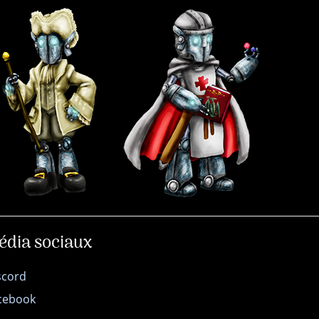
édia sociaux
scord
cebook