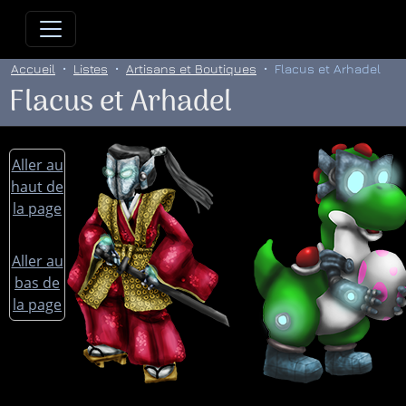
Allez directement au contenu
Allez au menu principal
Allez
Accueil
Listes
Artisans et Boutiques
Flacus et Arhadel
Flacus et Arhadel
Aller au
haut de
la page
Aller au
bas de
la page