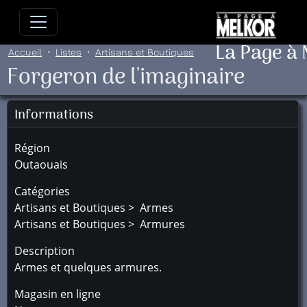
Allez directement au contenu
Allez au menu principal
Allez
La Page à
Accueil
Listes
Artisans et Boutiques
Forgeron de l'imaginaire
Informations
Région
Outaouais
Catégories
Artisans et Boutiques > Armes
Artisans et Boutiques > Armures
Description
Armes et quelques armures.
Magasin en ligne