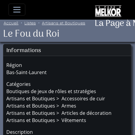
Allez directement au contenu
Allez au menu principal
Allez
La Page à
Accueil
Listes
Artisans et Boutiques
Le Fou du Roi
Informations
Région
Bas-Saint-Laurent
Catégories
Boutiques de jeux de rôles et stratégies
Artisans et Boutiques > Accessoires de cuir
Artisans et Boutiques > Armes
Artisans et Boutiques > Articles de décoration
Artisans et Boutiques > Vêtements
Description