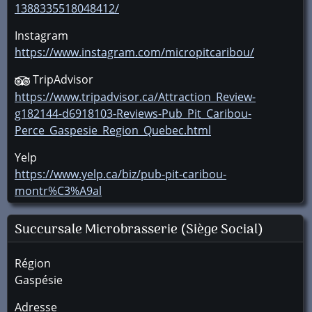
1388335518048412/
Instagram
https://www.instagram.com/micropitcaribou/
TripAdvisor
https://www.tripadvisor.ca/Attraction_Review-
g182144-d6918103-Reviews-Pub_Pit_Caribou-
Perce_Gaspesie_Region_Quebec.html
Yelp
https://www.yelp.ca/biz/pub-pit-caribou-
montr%C3%A9al
Succursale
Microbrasserie (Siège Social)
Région
Gaspésie
Adresse