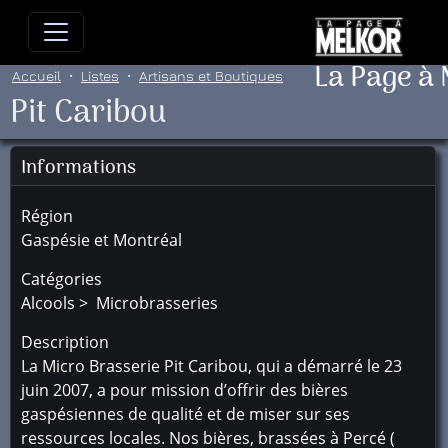
Allez directement au contenu
Allez au menu principal
Allez
La Page à
Accueil
Listes
Artisans et Boutiques
Pit Caribou
Informations
Région
Gaspésie et Montréal
Catégories
Alcools > Microbrasseries
Description
La Micro Brasserie Pit Caribou, qui a démarré le 23
juin 2007, a pour mission d’offrir des bières
gaspésiennes de qualité et de miser sur ses
ressources locales. Nos bières, brassées à Percé (