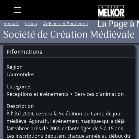
Allez directement au contenu
Allez au menu principal
Allez
La Page à
Accueil
Listes
Artisans et Boutiques
Société de Création Médiévale
Informations
Région
Laurentides
Catégories
Réceptions et événements > Services d'animation
Description
À l'été 2009, ce sera la 5e édition du Camp de jour
médiéval Agorath, l'événement magique qui a déjà
fait vibrer près de 2000 enfants âgés de 5 à 15 ans.
Les inscriptions débutent chaque année au début du