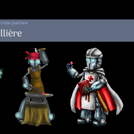
 au menu de la page
iste joaillière
llière