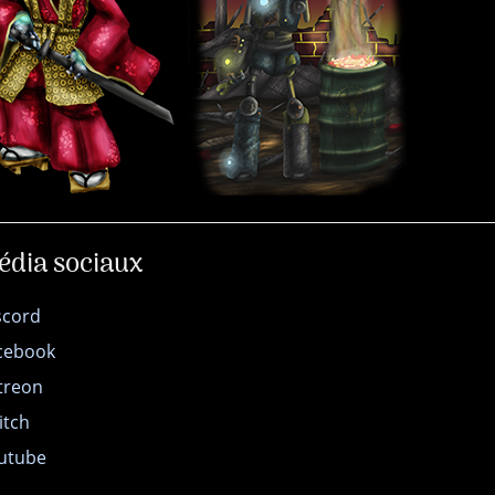
édia sociaux
scord
cebook
treon
itch
utube