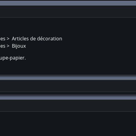
ues > Articles de décoration
ues > Bijoux
oupe-papier.