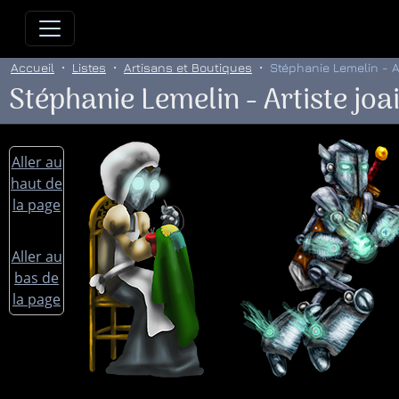
Allez directement au contenu
Allez au menu principal
Allez
Accueil
Listes
Artisans et Boutiques
Stéphanie Lemelin - Art
Stéphanie Lemelin - Artiste joai
Aller au
haut de
la page
Aller au
bas de
la page