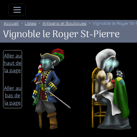
Allez directement au contenu
Allez au menu principal
Allez
Accueil
Listes
Artisans et Boutiques
Vignoble le Royer St-
Vignoble le Royer St-Pierre
Aller au
haut de
la page
Aller au
bas de
la page