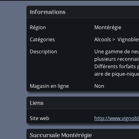
Informations
Région
Montérégie
Catégories
Alcools > Vignoble
Description
Une gamme de neuf p
plusieurs reconnai
Différents forfait
aire de pique-niqu
Magasin en ligne
Non
Liens
Site web
http://www.vignob
Succursale
Montérégie