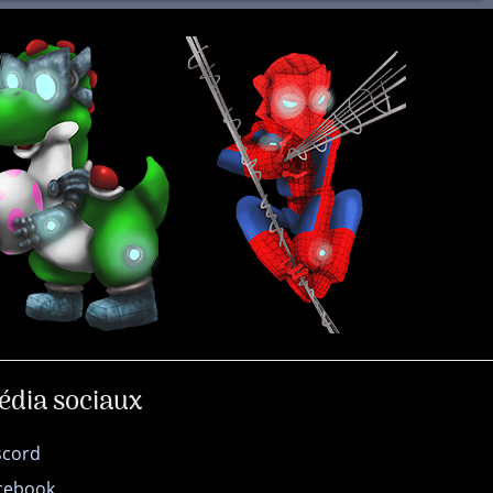
édia sociaux
scord
cebook