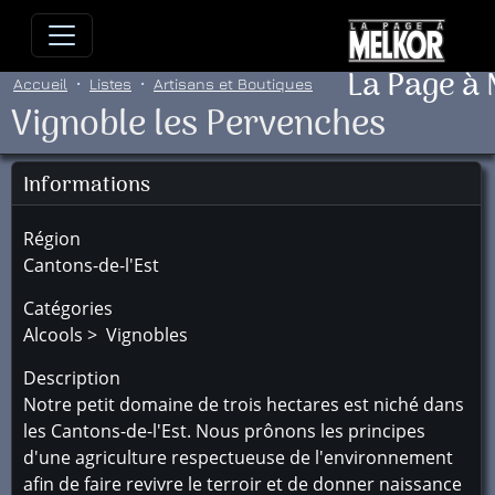
Allez directement au contenu
Allez au menu principal
Allez
La Page à
Accueil
Listes
Artisans et Boutiques
Vignoble les Pervenches
Informations
Région
Cantons-de-l'Est
Catégories
Alcools > Vignobles
Description
Notre petit domaine de trois hectares est niché dans
les Cantons-de-l'Est. Nous prônons les principes
d'une agriculture respectueuse de l'environnement
afin de faire revivre le terroir et de donner naissance