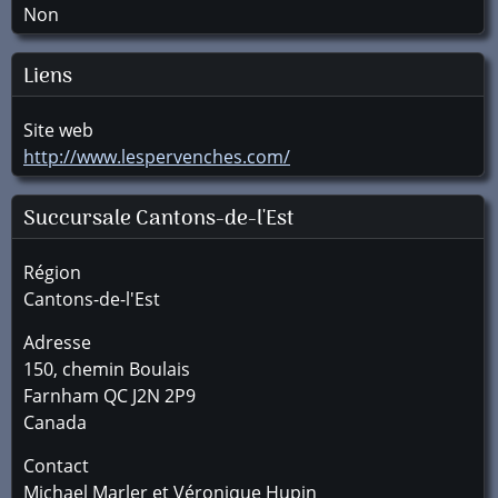
Non
Liens
Site web
http://www.lespervenches.com/
Succursale
Cantons-de-l'Est
Région
Cantons-de-l'Est
Adresse
150, chemin Boulais
Farnham
QC
J2N 2P9
Canada
Contact
Michael Marler et Véronique Hupin