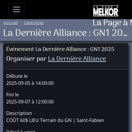
Allez directement au contenu
Allez au menu principal
Allez
La Page à
Accueil
Calendrier
La Dernière Alliance : GN1 2025
Événement La Dernière Alliance : GN1 2025
Organiser par
La Dernière Alliance
Débute le
2025-09-05 à 14:00:00
Fini le
2025-09-07 à 12:00:00
Description
COÛT 60$ LIEU Terrain du GN | Saint-Fabien