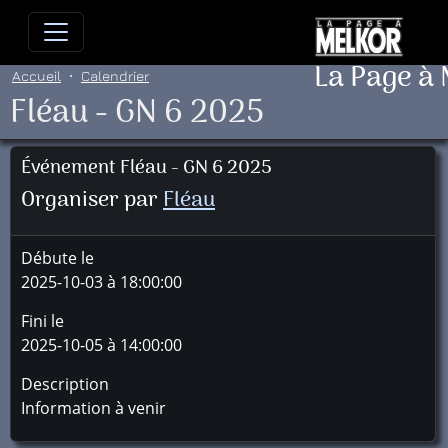
Allez directement au contenu
Allez au menu principal
Allez
La Page à
Accueil
Calendrier
Fléau - GN 6 2025
Événement Fléau - GN 6 2025
Organiser par
Fléau
Débute le
2025-10-03 à 18:00:00
Fini le
2025-10-05 à 14:00:00
Description
Information à venir