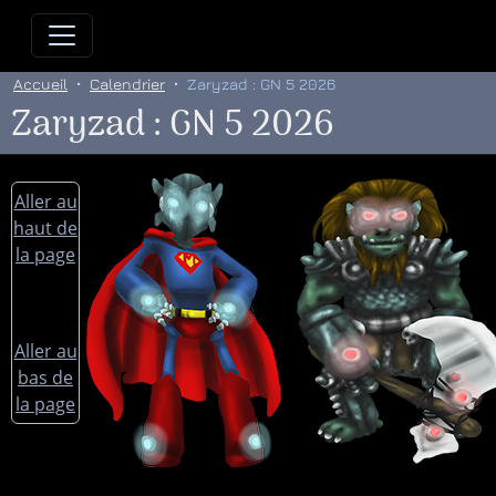
Allez directement au contenu
Allez au menu principal
Allez
Accueil
Calendrier
Zaryzad : GN 5 2026
Zaryzad : GN 5 2026
Aller au
haut de
la page
Aller au
bas de
la page