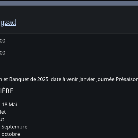
ryzad
:00
:00
 et Banquet de 2025: date à venir Janvier Journée Présaison
IÈRE
7-18 Mai
let
ut
13 Septembre
8 octobre