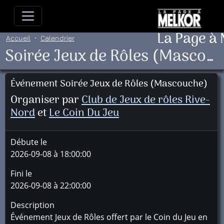
Allez directement au contenu
Allez au menu principal
Allez
La Page à
Accueil
Calendrier
Soirée Jeux de Rôles (Mascouche)
Événement Soirée Jeux de Rôles (Mascouche)
Organiser par
Club de Jeux de rôles Rive-
Nord
et
Le Coin Du Jeu
Débute le
2026-09-08 à 18:00:00
Fini le
2026-09-08 à 22:00:00
Description
Événement Jeux de Rôles offert par le Coin du Jeu en