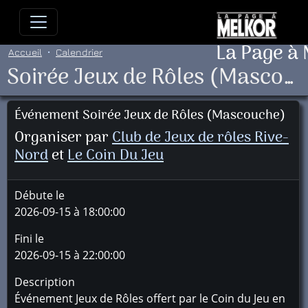
Allez directement au contenu
Allez au menu principal
Allez
La Page à
Accueil
Calendrier
Soirée Jeux de Rôles (Mascouche)
Événement Soirée Jeux de Rôles (Mascouche)
Organiser par
Club de Jeux de rôles Rive-
Nord
et
Le Coin Du Jeu
Débute le
2026-09-15 à 18:00:00
Fini le
2026-09-15 à 22:00:00
Description
Événement Jeux de Rôles offert par le Coin du Jeu en