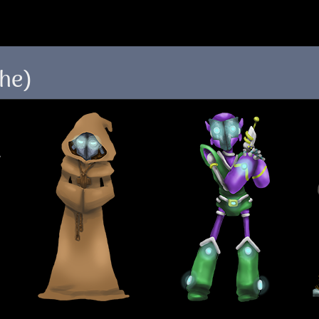
 au menu de la page
che)