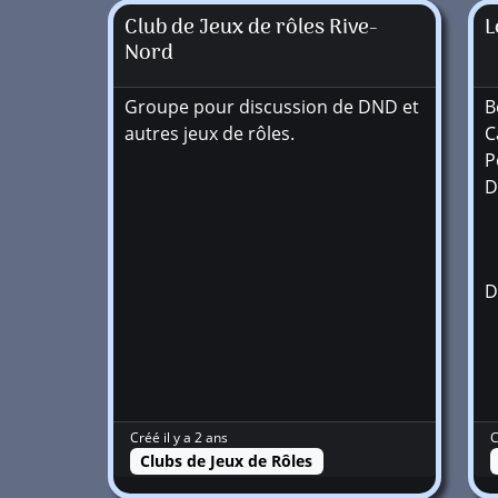
Club de Jeux de rôles Rive-
L
Nord
Groupe pour discussion de DND et
B
autres jeux de rôles.
C
P
D
D
Créé il y a 2 ans
C
Clubs de Jeux de Rôles