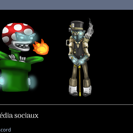
édia sociaux
scord