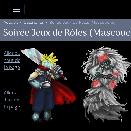
Allez directement au contenu
Allez au menu principal
Allez
Accueil
Calendrier
Soirée Jeux de Rôles (Mascouche)
Soirée Jeux de Rôles (Mascou
Aller au
haut de
la page
Aller au
bas de
la page