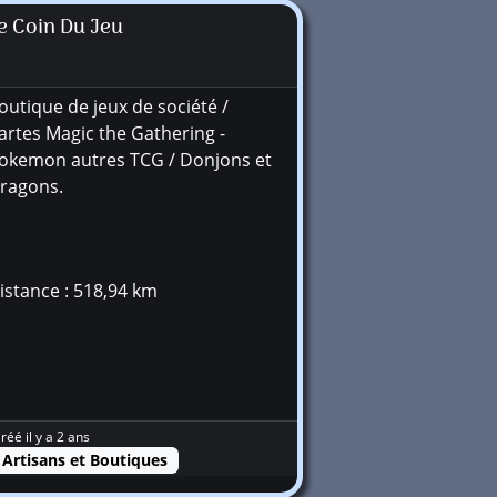
e Coin Du Jeu
outique de jeux de société /
artes Magic the Gathering -
okemon autres TCG / Donjons et
ragons.
istance : 518,94 km
réé il y a 2 ans
Artisans et Boutiques