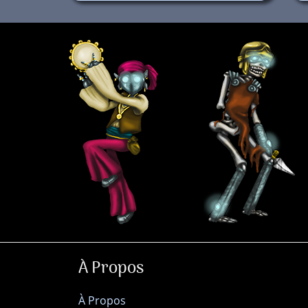
À Propos
À Propos