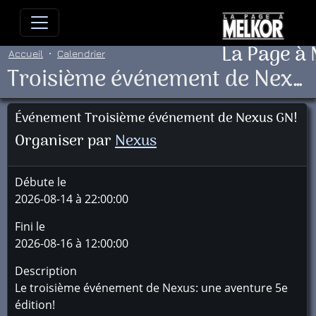
Allez directement au contenu
Allez au menu principal
Allez
La Page à
Accueil
Calendrier
Troisième événement de Nexus GN!
Événement Troisième événement de Nexus GN!
Organiser par
Nexus
Débute le
2026-08-14 à 22:00:00
Fini le
2026-08-16 à 12:00:00
Description
Le troisième événement de Nexus: une aventure 5e
édition!