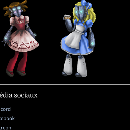
édia sociaux
scord
cebook
treon