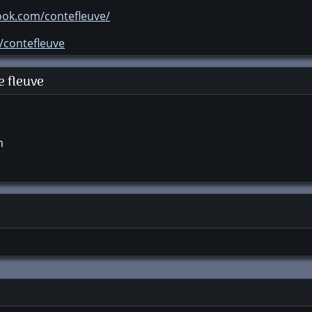
ook.com/contefleuve/
m/contefleuve
e fleuve
m