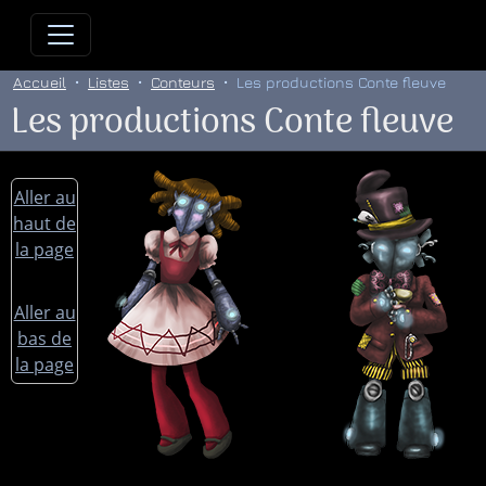
Allez directement au contenu
Allez au menu principal
Allez
Accueil
Listes
Conteurs
Les productions Conte fleuve
Les productions Conte fleuve
Aller au
haut de
la page
Aller au
bas de
la page