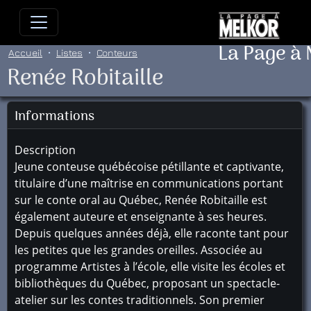
Allez directement au contenu
Allez au menu principal
Allez
La Page à
Accueil
Listes
Conteurs
Renée Robitaille
Informations
Description
Jeune conteuse québécoise pétillante et captivante,
titulaire d’une maîtrise en communications portant
sur le conte oral au Québec, Renée Robitaille est
également auteure et enseignante à ses heures.
Depuis quelques années déjà, elle raconte tant pour
les petites que les grandes oreilles. Associée au
programme Artistes à l’école, elle visite les écoles et
bibliothèques du Québec, proposant un spectacle-
atelier sur les contes traditionnels. Son premier