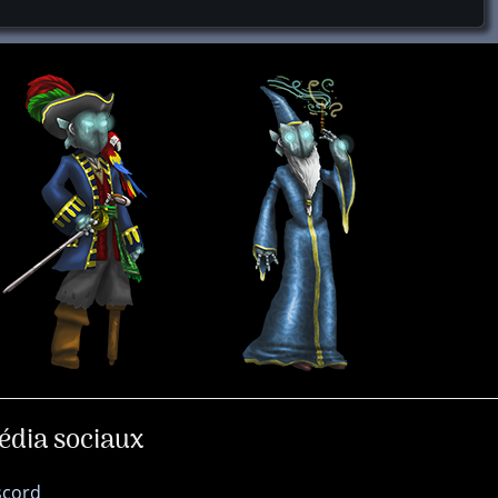
édia sociaux
scord