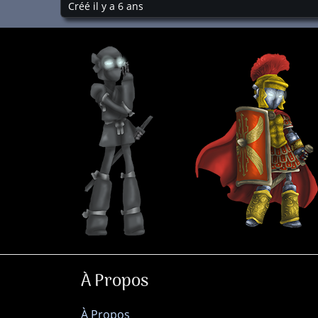
Créé il y a 6 ans
À Propos
À Propos