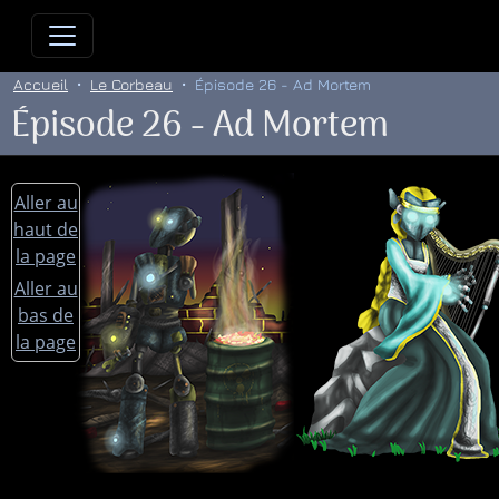
Allez directement au contenu
Allez au menu principal
Allez
Accueil
Le Corbeau
Épisode 26 - Ad Mortem
Épisode 26 - Ad Mortem
Aller au
haut de
la page
Aller au
bas de
la page