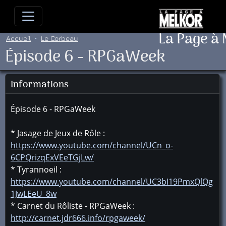
Allez directement au contenu
Allez au menu principal
Allez
La Page à
Accueil
Le Corbeau
Épisode 6 - RPGaWeek
Informations
Épisode 6 - RPGaWeek
* Jasage de Jeux de Rôle :
https://www.youtube.com/channel/UCn_o-
6CPQrizqExVEeTGjLw/
* Tyrannoeil :
https://www.youtube.com/channel/UC3bI19PmxQlQg
1JwLEeU_8w
* Carnet du Rôliste - RPGaWeek :
http://carnet.jdr666.info/rpgaweek/