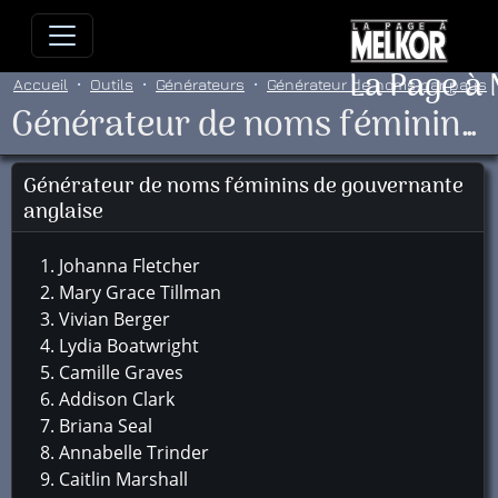
Allez directement au contenu
Allez au menu principal
Allez
La Page à
Accueil
Outils
Générateurs
Générateur de noms par pays
Générateur de noms féminins de gouvernante anglaise
Générateur de noms féminins de gouvernante
anglaise
Johanna Fletcher
Mary Grace Tillman
Vivian Berger
Lydia Boatwright
Camille Graves
Addison Clark
Briana Seal
Annabelle Trinder
Caitlin Marshall