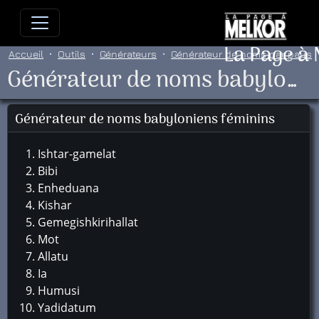
Allez directement au contenu
Allez au menu principal
Allez
La Page à
Accueil
Outils
Générateurs
Générateur de noms par pays
Générateur de noms babyloniens féminins
Générateur de noms babyloniens féminins
Ishtar-gamelat
Bibi
Enheduana
Kishar
Gemegishkirihallat
Mot
Allatu
Ia
Humusi
Yadidatum