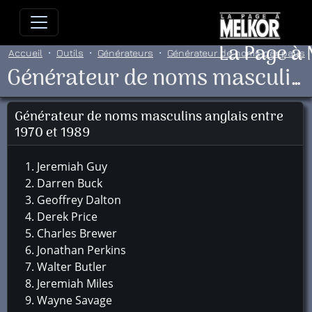
Allez directement au contenu
Allez au menu principal
Allez
La Page à
Accueil
Outils
Générateurs
Générateur de noms par pays
Générateur de noms masculins anglais entre 1970 et 1989
Générateur de noms masculins anglais entre
1970 et 1989
Jeremiah Guy
Darren Buck
Geoffrey Dalton
Derek Price
Charles Brewer
Jonathan Perkins
Walter Butler
Jeremiah Miles
Wayne Savage