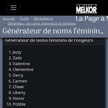
Allez directement au contenu
Allez au menu principal
Allez
La Page à
Accueil
Outils
Générateurs
Générateur de noms d'animaux et familiers
Générateur de noms féminins de rongeurs
Générateur de noms féminins de rongeurs
Jezzy
Zada
Valentine
Clementine
Derry
Carmen
Chewi
Liberty
Honor
Pobble