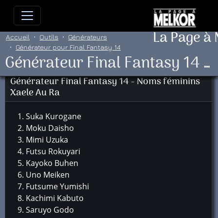
Allez directement au contenu
Allez au menu principal
Allez
La Page à
Accueil
Outils
Générateurs
Générateur pour Final Fantasy 14
Générateur Final Fantasy 14 - Noms féminins Xaele Au Ra
Générateur Final Fantasy 14 - Noms féminins
Xaele Au Ra
Suka Kurogane
Moku Daisho
Mimi Uzuka
Futsu Rokuyari
Kayoko Buhen
Uno Meiken
Futsume Yumishi
Kachimi Kabuto
Saruyo Godo