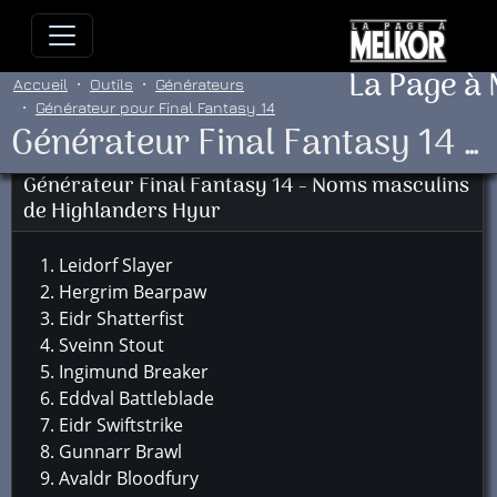
Allez directement au contenu
Allez au menu principal
Allez
La Page à
Accueil
Outils
Générateurs
Générateur pour Final Fantasy 14
Générateur Final Fantasy 14 - Noms masculins de Highlanders Hyur
Générateur Final Fantasy 14 - Noms masculins
de Highlanders Hyur
Leidorf Slayer
Hergrim Bearpaw
Eidr Shatterfist
Sveinn Stout
Ingimund Breaker
Eddval Battleblade
Eidr Swiftstrike
Gunnarr Brawl
Avaldr Bloodfury