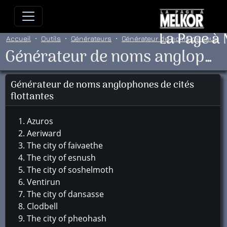
Allez directement au contenu
Allez au menu principal
Allez
La Page à
Accueil
Outils
Générateurs
Générateur de noms de lieux
Générateur de noms anglophones de cités flottantes
Générateur de noms anglophones de cités
flottantes
Azuros
Aeriward
The city of faivaethe
The city of esnush
The city of soshelmoth
Ventirun
The city of dansasse
Clodbell
The city of pheohash