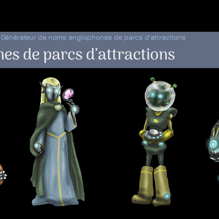
 au menu de la page
Générateur de noms anglophones de parcs d’attractions
s de parcs d’attractions