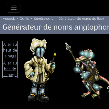
Allez directement au contenu
Allez au menu principal
Allez
Accueil
Outils
Générateurs
Générateur de noms de lieux
Générateur de noms anglophone
Aller au
haut de
la page
Aller au
bas de
la page