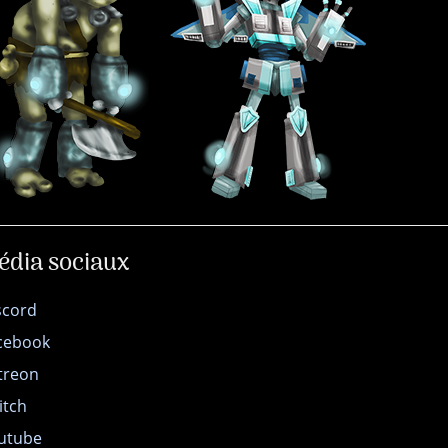
édia sociaux
scord
cebook
treon
itch
utube