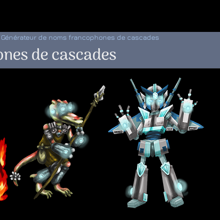
 au menu de la page
Générateur de noms francophones de cascades
ones de cascades