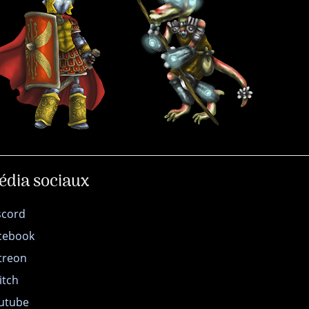
édia sociaux
scord
cebook
treon
itch
utube