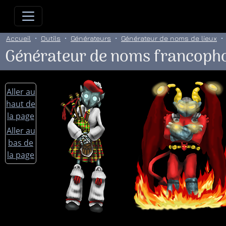
Allez directement au contenu
Allez au menu principal
Allez
Accueil
Outils
Générateurs
Générateur de noms de lieux
Générateur de noms francoph
Aller au
haut de
la page
Aller au
bas de
la page